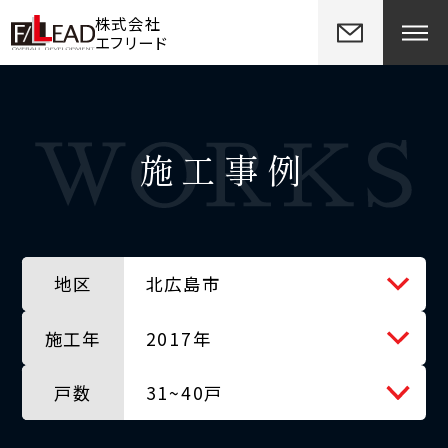
株式会社
エフリード
施工事例
地区
北広島市
施工年
全ての地区
2017年
戸数
北広島市
全ての年
31~40戸
千歳市
2012年
全ての戸数