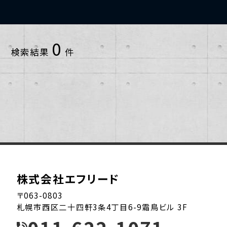
小樽市
2013年
1~10戸
0
検索結果
件
恵庭市
2014年
11~20戸
札幌市中央区
2015年
21~30戸
札幌市北区
2016年
31~40戸
札幌市南区
2017年
41~50戸
札幌市厚別区
2018年
51~60戸
株式会社エフリード
札幌市手稲区
2019年
61~70戸
〒063-0803
札幌市西区二十四軒3条4丁目6-9霜鳥ビル 3F
札幌市東区
2020年
91~100戸