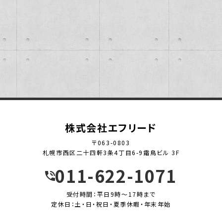
2012年
2013年
2014年
2015年
2016年
株式会社エフリード
2017年
〒063-0803
札幌市西区二十四軒3条4丁目6-9霜鳥ビル 3F
2018年
011-622-1071
2019年
受付時間：平日9時～17時まで
2020年
定休日：土・日・祝日・夏季休暇・年末年始