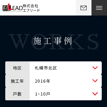
株式会社
エフリード
施工事例
地区
札幌市北区
施工年
全ての地区
2016年
戸数
北広島市
全ての年
1~10戸
千歳市
2012年
全ての戸数