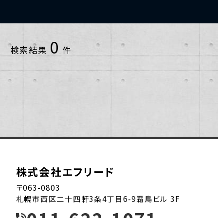
小樽市
2013年
1~10戸
0
検索結果
件
恵庭市
2014年
11~20戸
札幌市中央区
2015年
21~30戸
札幌市北区
2016年
31~40戸
札幌市南区
2017年
41~50戸
札幌市厚別区
2018年
51~60戸
株式会社エフリード
札幌市手稲区
2019年
61~70戸
〒063-0803
札幌市西区二十四軒3条4丁目6-9霜鳥ビル 3F
札幌市東区
2020年
91~100戸