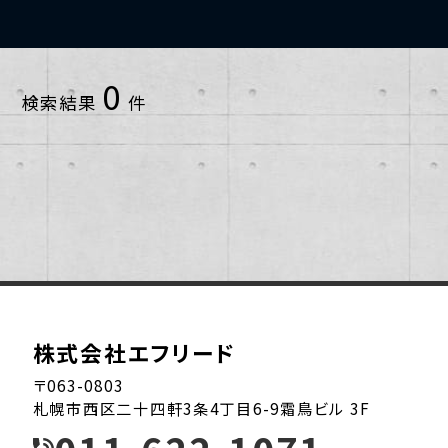
小樽市
2013年
1~10戸
0
検索結果
件
恵庭市
2014年
11~20戸
札幌市中央区
2015年
21~30戸
札幌市北区
2016年
31~40戸
札幌市南区
2017年
41~50戸
札幌市厚別区
2018年
51~60戸
株式会社エフリード
札幌市手稲区
2019年
61~70戸
〒063-0803
札幌市西区二十四軒3条4丁目6-9霜鳥ビル 3F
札幌市東区
2020年
91~100戸