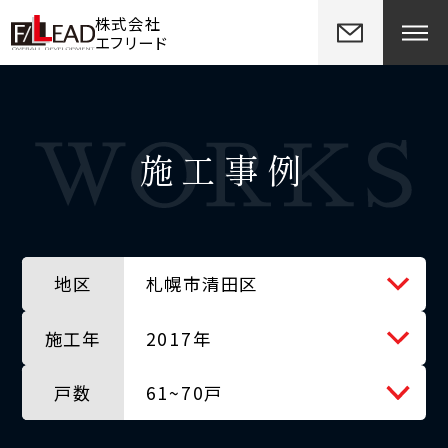
株式会社
エフリード
施工事例
地区
札幌市清田区
施工年
全ての地区
2017年
戸数
北広島市
全ての年
61~70戸
千歳市
2012年
全ての戸数