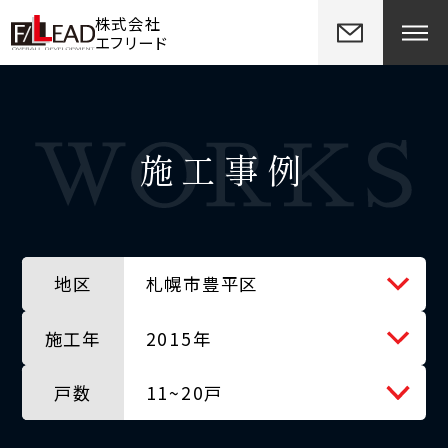
株式会社
エフリード
施工事例
地区
札幌市豊平区
施工年
全ての地区
2015年
戸数
北広島市
全ての年
11~20戸
千歳市
2012年
全ての戸数