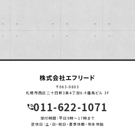
2012年
2013年
2014年
2015年
2016年
株式会社エフリード
2017年
〒063-0803
札幌市西区二十四軒3条4丁目6-9霜鳥ビル 3F
2018年
011-622-1071
2019年
受付時間：平日9時～17時まで
2020年
定休日：土・日・祝日・夏季休暇・年末年始