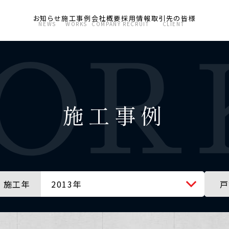
お知らせ
施工事例
会社概要
採用情報
取引先の皆様
NEWS
WORKS
COMPANY
RECRUIT
CLIENT
施工事例
施工年
2013年
戸
全ての年