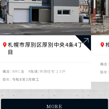
札幌市厚別区厚別中央4条4丁
目
構造
構造：
WRC造 4階建/共同住宅 １５戸
築年
築年：
令和8年3月竣工
MORE