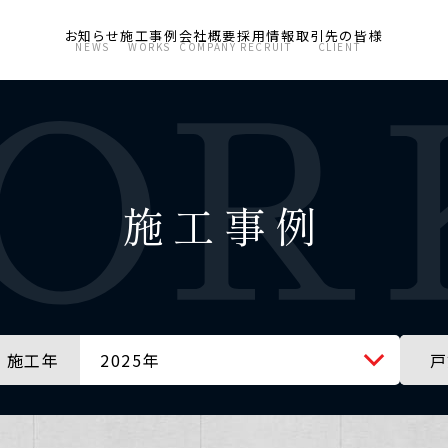
お知らせ
施工事例
会社概要
採用情報
取引先の皆様
NEWS
WORKS
COMPANY
RECRUIT
CLIENT
施工事例
施工年
2025年
戸
全ての年