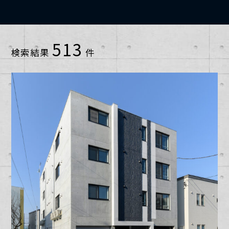
小樽市
2013年
1~10戸
513
検索結果
件
恵庭市
2014年
11~20戸
札幌市中央区
2015年
21~30戸
札幌市北区
2016年
31~40戸
札幌市南区
2017年
41~50戸
札幌市厚別区
2018年
51~60戸
札幌市手稲区
2019年
61~70戸
札幌市東区
2020年
91~100戸