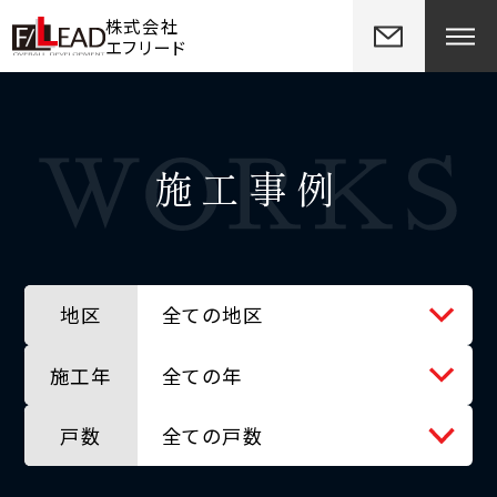
株式会社
エフリード
施工事例
地区
全ての地区
施工年
全ての地区
全ての年
戸数
北広島市
全ての年
全ての戸数
千歳市
2012年
全ての戸数