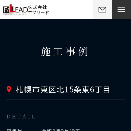
株式会社
エフリード
施工事例
札幌市東区北15条東6丁目
DETAIL
築年月
令和3年9月竣工