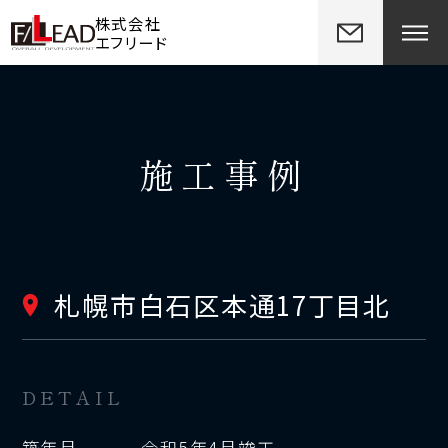
株式会社
エフリード
施工事例
札幌市白石区本通17丁目北
DETAIL
築年月
令和5年4月竣工