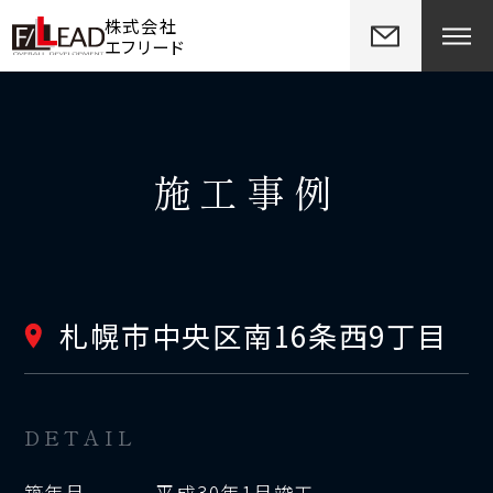
株式会社
エフリード
施工事例
札幌市中央区南16条西9丁目
DETAIL
築年月
平成30年1月竣工