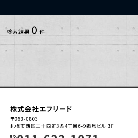
小樽市
2013年
1~10戸
0
検索結果
件
恵庭市
2014年
11~20戸
札幌市中央区
2015年
21~30戸
札幌市北区
2016年
31~40戸
札幌市南区
2017年
41~50戸
札幌市厚別区
2018年
51~60戸
株式会社エフリード
札幌市手稲区
2019年
61~70戸
〒063-0803
札幌市西区二十四軒3条4丁目6-9霜鳥ビル 3F
札幌市東区
2020年
91~100戸