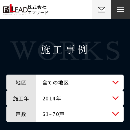
株式会社
エフリード
施工事例
地区
全ての地区
施工年
全ての地区
2014年
戸数
北広島市
全ての年
61~70戸
千歳市
2012年
全ての戸数